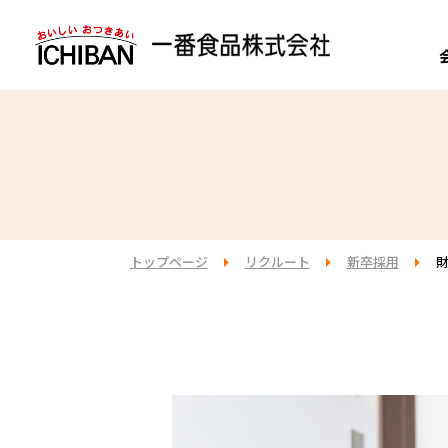
挨拶・経営理念
開発実績
開発力
新卒採用・先輩
（ 研究
一番食品の強み
業務用取引
リクルート
会社概要
事業紹介
品質管理力
契約・パート採
（ 
STRONG POINT
COMMERCIAL
COMPANY
RECRUIT
地域・社会への
よくある質問
トップページ
リクルート
新卒採用
財