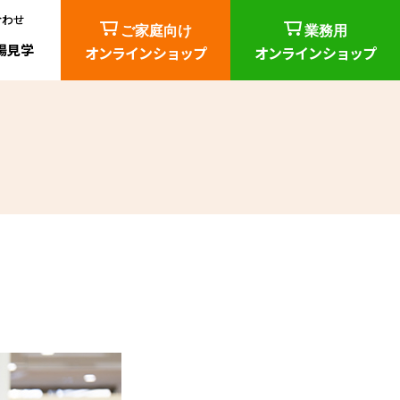
合わせ
ご家庭向け
業務用
場見学
オンラインショップ
オンラインショップ
所在地・工場情報
する
（ 生産技術部 ）
（オーダーメイド開発）
サービス
社内行事例・福利厚生
るお困りごと
（各部門によるお客様サポート ）
研究機関との交流
できる形態／Net