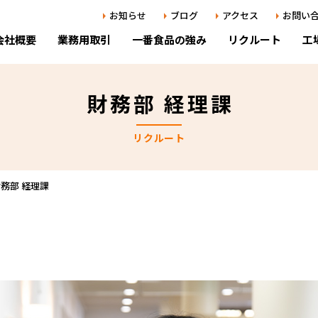
お知らせ
ブログ
アクセス
お問い
会社概要
業務用取引
一番食品の強み
リクルート
工
財務部 経理課
の声（部門紹介）
開発部 ）
企業情報・
新しく開発
生産技術力
中途採用
リクルート
用
品質保証部 ）～安心安全～
沿革
テクニカル
研修事例・
よくあ
貢献
大学・公的
商品化
務部 経理課