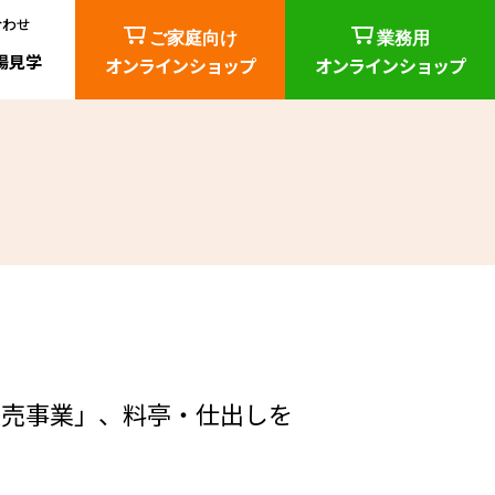
合わせ
ご家庭向け
業務用
場見学
オンラインショップ
オンラインショップ
所在地・工場情報
する
（ 生産技術部 ）
（オーダーメイド開発）
サービス
社内行事例・福利厚生
るお困りごと
（各部門によるお客様サポート ）
研究機関との交流
できる形態／Net
販売事業」、料亭・仕出しを