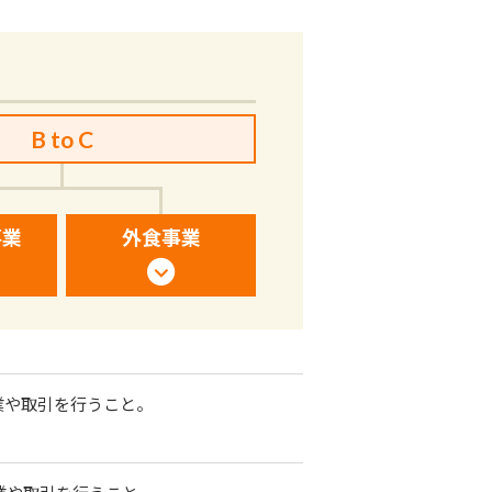
B to C
事業
外食事業
て事業や取引を行うこと。