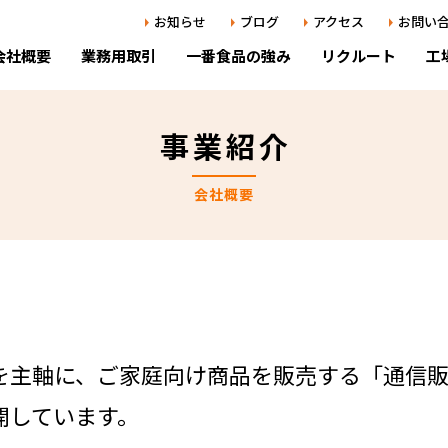
お知らせ
ブログ
アクセス
お問い
会社概要
業務用取引
一番食品の強み
リクルート
工
事業紹介
の声（部門紹介）
開発部 ）
企業情報・
新しく開発
生産技術力
中途採用
会社概要
用
品質保証部 ）～安心安全～
沿革
テクニカル
研修事例・
よくあ
貢献
大学・公的
商品化
を主軸に、ご家庭向け商品を販売する「通信
開しています。