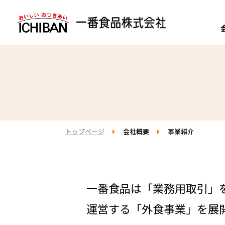
挨拶・経営理念
開発実績
開発力
新卒採用・先輩
（ 研究
一番食品の強み
業務用取引
リクルート
会社概要
事業紹介
品質管理力
契約・パート採
（ 
STRONG POINT
COMMERCIAL
COMPANY
RECRUIT
地域・社会への
よくある質問
トップページ
会社概要
事業紹介
一番食品は「業務用取引」
運営する「外食事業」を展